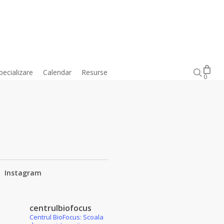
Close
Cart
sear
pecializare
Calendar
Resurse
Magazin online
0
Instagram
centrulbiofocus
Centrul BioFocus: Scoala