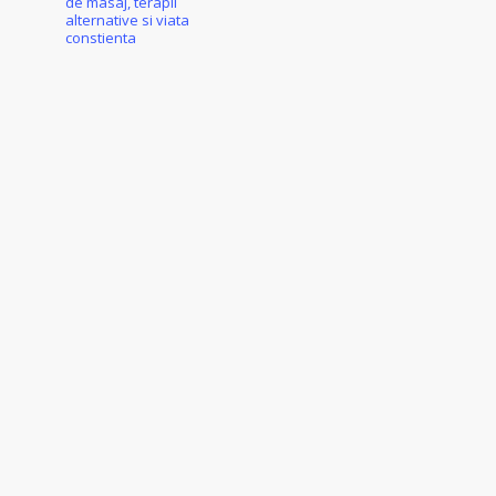
de masaj, terapii
alternative si viata
constienta