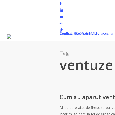
Skip
facebook
to
linkedin
Cart
main
youtube
content
instagram
tiktok
Inchiriere sali
Contact
Telefon: 40773733114
Email: office@centrulbiofocus.ro
Tag
ventuze 
Cum
Cum au aparut ventu
au
Mi se pare atat de firesc sa pui v
aparut
incat mi se pare la fel de firesc 